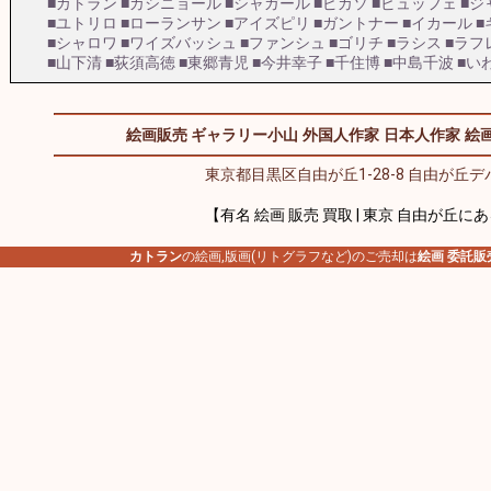
■カトラン
■カシニョール
■シャガール
■ピカソ
■ビュッフェ
■ジ
■ユトリロ
■ローランサン
■アイズピリ
■ガントナー
■イカール
■
■シャロワ
■ワイズバッシュ
■ファンシュ
■ゴリチ
■ラシス
■ラフ
■山下清
■荻須高徳
■東郷青児
■今井幸子
■千住博
■中島千波
■い
絵画販売 ギャラリー小山
外国人作家
日本人作家
絵画
東京都目黒区自由が丘1-28-8 自由が丘デパ
【有名 絵画 販売 買取 | 東京 自由が丘に
カトラン
の絵画,版画(リトグラフなど)のご売却は
絵画 委託販