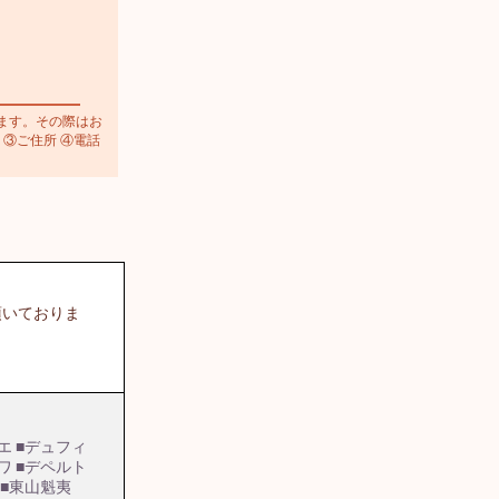
ます。その際はお
 ③ご住所 ④電話
頂いておりま
エ
■デュフィ
ワ
■デペルト
■東山魁夷