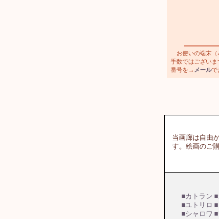
お使いの端末（パ
手数ではございます
番号を→
メール
で
当画廊は自由
す。絵画のご
■カトラン
■ユトリロ
■シャロワ