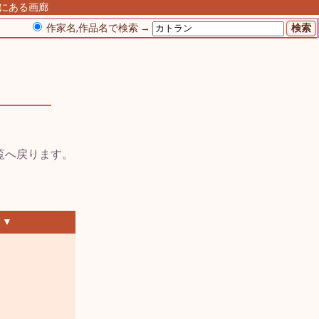
丘にある画廊
作家名,作品名で検索 →
 ▼