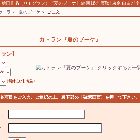
 絵画作品（リトグラフ）『夏のブーケ】 絵画 販売 買取 | 東京 自由が
カトラン - 夏のブーケ
＞ ご注文
カトラン『夏のブーケ』
トラン】
 各項目をご入力、ご選択の上、最下部の【確認画面】を押して下さい。