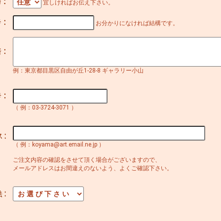
宜しければお伝え下さい。
お分かりになければ結構です。
例：東京都目黒区自由が丘1-28-8 ギャラリー小山
（ 例：03-3724-3071 ）
（ 例：koyama@art.email.ne.jp ）
ご注文内容の確認をさせて頂く場合がございますので、
メールアドレスはお間違えのないよう、よくご確認下さい。