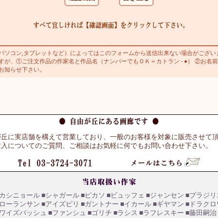
ソコン,タブレットなど）によってはこのフォームから送信出来ない場合がござい
が、①ご注文作品の作家名と作品名（ナンバーでもＯＫ＝カトラン - ●） ②お名前
お知らせ下さい。
が丘に実店舗を構えて営業しており、一般のお客様を対象に販売させて
購入についてのご質問、ご相談はお気軽に何でもお問い合わせ下さい。
■カシニョール
■シャガール
■ピカソ
■ビュッフェ
■ジャンセン
■ブラジリ
■ローランサン
■アイズピリ
■ガントナー
■イカール
■ギヤマン
■ドラクロ
■ワイズバッシュ
■ファンシュ
■ゴリチ
■ラシス
■ラフレスキー
■藤田嗣治