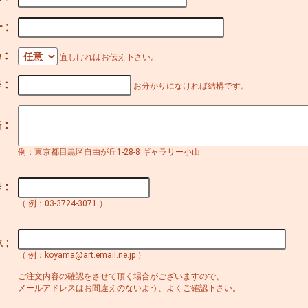
宜しければお伝え下さい。
お分かりになければ結構です。
例：東京都目黒区自由が丘1-28-8 ギャラリー小山
（ 例：03-3724-3071 ）
（ 例：koyama@art.email.ne.jp ）
ご注文内容の確認をさせて頂く場合がございますので、
メールアドレスはお間違えのないよう、よくご確認下さい。