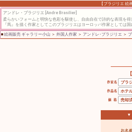
【ブラジリエ 絵画
アンドレ・ブラジリエ [Andre Brasilier]
柔らかいフォームと明快な色彩を駆使し、自由自在で詩的な表現を得
『馬』を描く作家としてこのブラジリエはヨーロッパ作家としては国内
■
絵画販売 ギャラリー小山
＞
外国人作家
＞
アンドレ･ブラジリエ
＞
ブ
▼