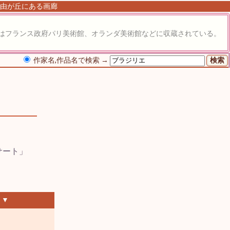
 自由が丘にある画廊
はフランス政府パリ美術館、オランダ美術館などに収蔵されている。
作家名,作品名で検索 →
 ▼