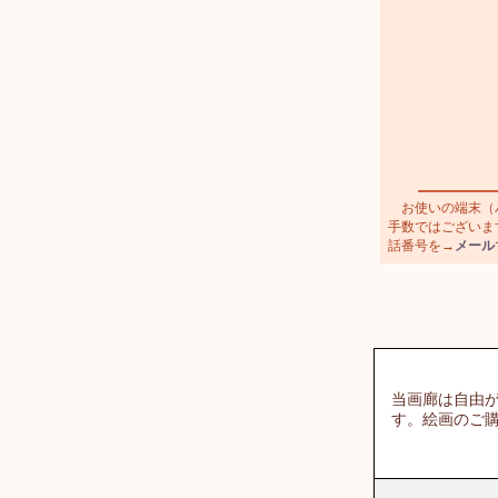
お使いの端末（パ
手数ではございます
話番号を→
メール
当画廊は自由
す。絵画のご