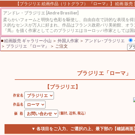
【ブラジリエ 絵画作品（リトグラフ） 『ローマ』】 絵画 販売 買
アンドレ・ブラジリエ [Andre Brasilier]
柔らかいフォームと明快な色彩を駆使し、自由自在で詩的な表現を得
ス的なセンスが万人に好まれ、作品はフランス政府パリ美術館、オラ
『馬』を描く作家としてこのブラジリエはヨーロッパ作家としては国内
■
絵画販売 ギャラリー小山
＞
外国人作家
＞
アンドレ･ブラジリエ
＞
ブラジリエ 『ローマ』
＞ ご注文
ブラジリエ「ローマ」
【ブラジリエ】
▼ 各項目をご入力、ご選択の上、最下部の【確認画面