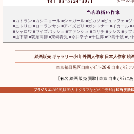
■カトラン
■カシニョール
■シャガール
■ピカソ
■ビュッフェ
■ジ
■ユトリロ
■ローランサン
■アイズピリ
■ガントナー
■イカール
■
■シャロワ
■ワイズバッシュ
■ファンシュ
■ゴリチ
■ラシス
■ラフ
■山下清
■荻須高徳
■東郷青児
■今井幸子
■千住博
■中島千波
■い
絵画販売 ギャラリー小山
外国人作家
日本人作家
絵画
東京都目黒区自由が丘1-28-8 自由が丘デパ
【有名 絵画 販売 買取 | 東京 自由が丘に
ブラジリエ
の絵画,版画(リトグラフなど)のご売却は
絵画 委託