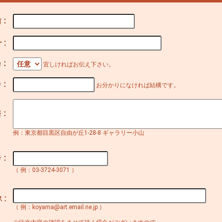
宜しければお伝え下さい。
お分かりになければ結構です。
例：東京都目黒区自由が丘1-28-8 ギャラリー小山
（ 例：03-3724-3071 ）
（ 例：koyama@art.email.ne.jp ）