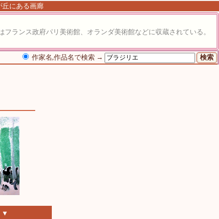
由が丘にある画廊
はフランス政府パリ美術館、オランダ美術館などに収蔵されている。
作家名,作品名で検索 →
 ▼