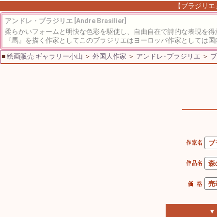
【ブラジリエ 
アンドレ・ブラジリエ [Andre Brasilier]
柔らかいフォームと明快な色彩を駆使し、自由自在で詩的な表現を得
『馬』を描く作家としてこのブラジリエはヨーロッパ作家としては国内
■
絵画販売 ギャラリー小山
＞
外国人作家
＞
アンドレ･ブラジリエ
＞
ブ
▼