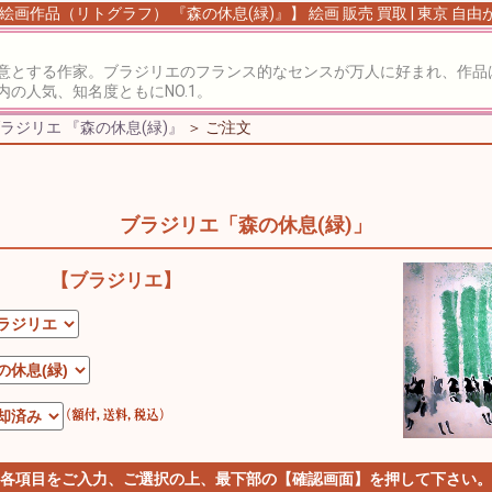
絵画作品（リトグラフ） 『森の休息(緑)』】 絵画 販売 買取 | 東京 自
意とする作家。ブラジリエのフランス的なセンスが万人に好まれ、作品
の人気、知名度ともにNO.1。
ラジリエ 『森の休息(緑)』
＞ ご注文
ブラジリエ「森の休息(緑)」
【ブラジリエ】
 各項目をご入力、ご選択の上、最下部の【確認画面】を押して下さい。