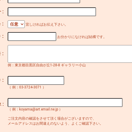
宜しければお伝え下さい。
お分かりになければ結構です。
例：東京都目黒区自由が丘1-28-8 ギャラリー小山
（ 例：03-3724-3071 ）
（ 例：koyama@art.email.ne.jp ）
ご注文内容の確認をさせて頂く場合がございますので、
メールアドレスはお間違えのないよう、よくご確認下さい。