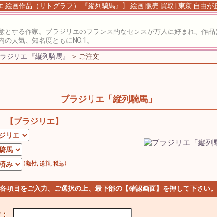
 絵画作品（リトグラフ） 『縦列騎馬』】 絵画 販売 買取 | 東京 自由
意とする作家。ブラジリエのフランス的なセンスが万人に好まれ、作品
の人気、知名度ともにNO.1。
ラジリエ 『縦列騎馬』
＞ ご注文
ブラジリエ「縦列騎馬」
【ブラジリエ】
 各項目をご入力、ご選択の上、最下部の【確認画面】を押して下さい。