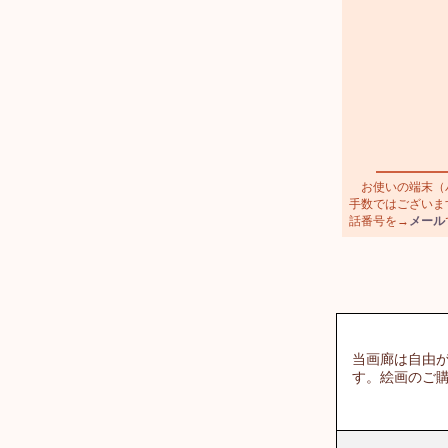
お使いの端末（パ
手数ではございます
話番号を→
メール
当画廊は自由
す。絵画のご