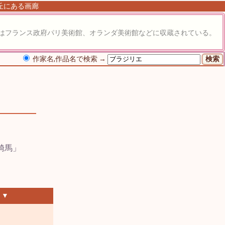
が丘にある画廊
はフランス政府パリ美術館、オランダ美術館などに収蔵されている。
作家名,作品名で検索 →
 ▼