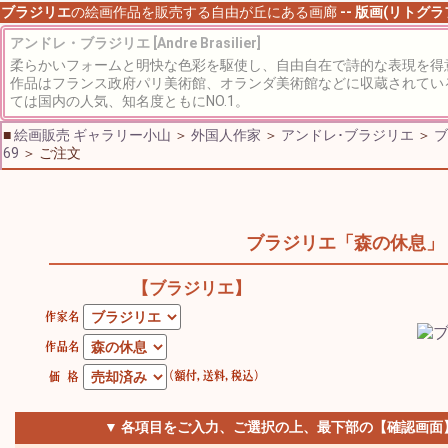
ブラジリエ
の絵画作品を販売する自由が丘にある画廊
-- 版画(リトグ
アンドレ・ブラジリエ [Andre Brasilier]
柔らかいフォームと明快な色彩を駆使し、自由自在で詩的な表現を得
作品はフランス政府パリ美術館、オランダ美術館などに収蔵されてい
ては国内の人気、知名度ともにNO.1。
■
絵画販売 ギャラリー小山
＞
外国人作家
＞
アンドレ･ブラジリエ
＞
ブ
69
＞ ご注文
ブラジリエ「森の休息」
【ブラジリエ】
▼ 各項目をご入力、ご選択の上、最下部の【確認画面