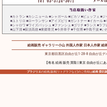
■カトラン
■カシニョール
■シャガール
■ピカソ
■ビュッフェ
■ジ
■ユトリロ
■ローランサン
■アイズピリ
■ガントナー
■イカール
■
■シャロワ
■ワイズバッシュ
■ファンシュ
■ゴリチ
■ラシス
■ラフ
■山下清
■荻須高徳
■東郷青児
■今井幸子
■千住博
■中島千波
■い
絵画販売 ギャラリー小山
外国人作家
日本人作家
絵画
東京都目黒区自由が丘1-28-8 自由が丘デパ
【有名 絵画 販売 買取 | 東京 自由が丘に
ブラジリエ
の絵画,版画(リトグラフなど)のご売却は
絵画 委託