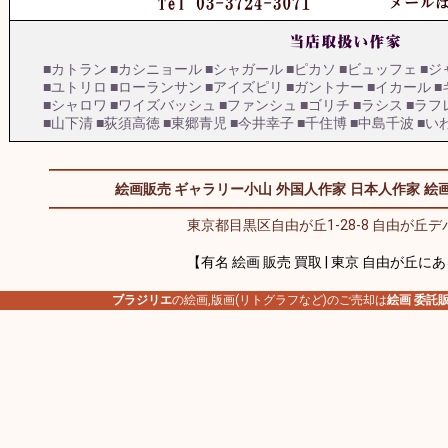
■カトラン
■カシニョール
■シャガール
■ピカソ
■ビュッフェ
■ジ
■ユトリロ
■ローランサン
■アイズピリ
■ガントナー
■イカール
■
■シャロワ
■ワイズバッシュ
■ファンシュ
■ゴリチ
■ラシス
■ラフ
■山下清
■荻須高徳
■東郷青児
■今井幸子
■千住博
■中島千波
■い
絵画販売 ギャラリー小山
外国人作家
日本人作家
絵画
東京都目黒区自由が丘1-28-8 自由が丘デパ
【有名 絵画 販売 買取 | 東京 自由が丘に
ブラジリエ
の絵画,版画(リトグラフなど)のご売却は
絵画 委託