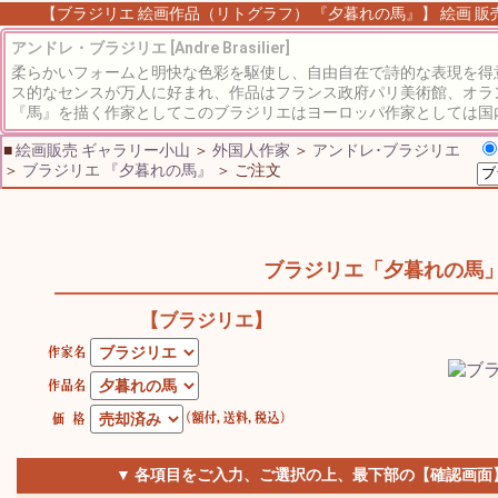
【ブラジリエ 絵画作品（リトグラフ） 『夕暮れの馬』】 絵画 販売 
アンドレ・ブラジリエ [Andre Brasilier]
柔らかいフォームと明快な色彩を駆使し、自由自在で詩的な表現を得
ス的なセンスが万人に好まれ、作品はフランス政府パリ美術館、オラ
『馬』を描く作家としてこのブラジリエはヨーロッパ作家としては国内
■
絵画販売 ギャラリー小山
＞
外国人作家
＞
アンドレ･ブラジリエ
＞
ブラジリエ 『夕暮れの馬』
＞ ご注文
ブラジリエ「夕暮れの馬
【ブラジリエ】
▼ 各項目をご入力、ご選択の上、最下部の【確認画面