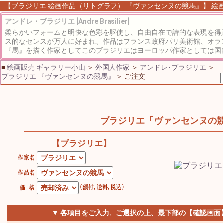
【ブラジリエ 絵画作品（リトグラフ） 『ヴァンセンヌの競馬』】 絵画 
アンドレ・ブラジリエ [Andre Brasilier]
柔らかいフォームと明快な色彩を駆使し、自由自在で詩的な表現を得
ス的なセンスが万人に好まれ、作品はフランス政府パリ美術館、オラ
『馬』を描く作家としてこのブラジリエはヨーロッパ作家としては国内
■
絵画販売 ギャラリー小山
＞
外国人作家
＞
アンドレ･ブラジリエ
＞
ブラジリエ 『ヴァンセンヌの競馬』
＞ ご注文
ブラジリエ「ヴァンセンヌの
【ブラジリエ】
▼ 各項目をご入力、ご選択の上、最下部の【確認画面