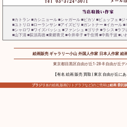
■カトラン
■カシニョール
■シャガール
■ピカソ
■ビュッフェ
■ジ
■ユトリロ
■ローランサン
■アイズピリ
■ガントナー
■イカール
■
■シャロワ
■ワイズバッシュ
■ファンシュ
■ゴリチ
■ラシス
■ラフ
■山下清
■荻須高徳
■東郷青児
■今井幸子
■千住博
■中島千波
■い
絵画販売 ギャラリー小山
外国人作家
日本人作家
絵画
東京都目黒区自由が丘1-28-8 自由が丘デパ
【有名 絵画 販売 買取 | 東京 自由が丘に
ブラジリエ
の絵画,版画(リトグラフなど)のご売却は
絵画 委託