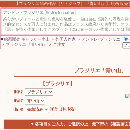
【ブラジリエ 絵画作品（リトグラフ） 『青い山』】 絵画 販売 買
アンドレ・ブラジリエ [Andre Brasilier]
柔らかいフォームと明快な色彩を駆使し、自由自在で詩的な表現を得
ス的なセンスが万人に好まれ、作品はフランス政府パリ美術館、オラ
『馬』を描く作家としてこのブラジリエはヨーロッパ作家としては国内
■
絵画販売 ギャラリー小山
＞
外国人作家
＞
アンドレ･ブラジリエ
＞
ブラジリエ 『青い山』
＞ ご注文
ブラジリエ「青い山」
【ブラジリエ】
▼ 各項目をご入力、ご選択の上、最下部の【確認画面