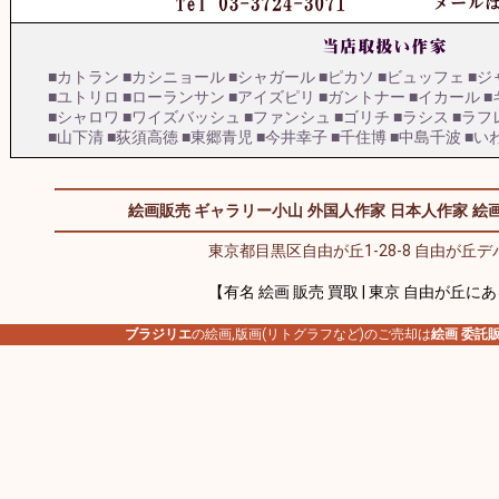
■カトラン
■カシニョール
■シャガール
■ピカソ
■ビュッフェ
■ジ
■ユトリロ
■ローランサン
■アイズピリ
■ガントナー
■イカール
■
■シャロワ
■ワイズバッシュ
■ファンシュ
■ゴリチ
■ラシス
■ラフ
■山下清
■荻須高徳
■東郷青児
■今井幸子
■千住博
■中島千波
■い
絵画販売 ギャラリー小山
外国人作家
日本人作家
絵画
東京都目黒区自由が丘1-28-8 自由が丘デパ
【有名 絵画 販売 買取 | 東京 自由が丘に
ブラジリエ
の絵画,版画(リトグラフなど)のご売却は
絵画 委託