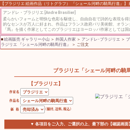
【ブラジリエ 絵画作品（リトグラフ） 『シェール河畔の騎馬行進』】 絵画
アンドレ・ブラジリエ [Andre Brasilier]
柔らかいフォームと明快な色彩を駆使し、自由自在で詩的な表現を得
的なセンスが万人に好まれ、作品はフランス政府パリ美術館、オラン
『馬』を描く作家としてこのブラジリエはヨーロッパ作家としては国内
■
絵画販売 ギャラリー小山
＞
外国人作家
＞
アンドレ･ブラジリエ
＞
ブ
ラジリエ 『シェール河畔の騎馬行進』
＞ ご注文
ブラジリエ「シェール河畔の騎
【ブラジリエ】
▼ 各項目をご入力、ご選択の上、最下部の【確認画面