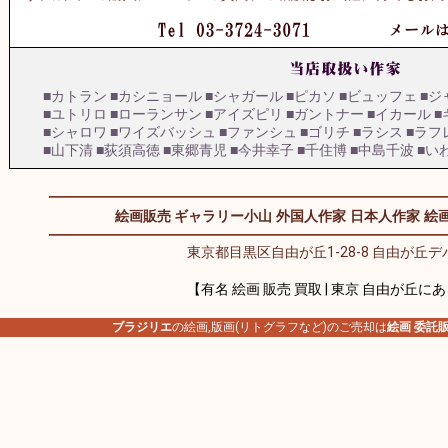
■カトラン
■カシニョール
■シャガール
■ピカソ
■ビュッフェ
■ジ
■ユトリロ
■ローランサン
■アイズピリ
■ガントナー
■イカール
■
■シャロワ
■ワイズバッシュ
■ファンシュ
■ゴリチ
■ラシス
■ラフ
■山下清
■荻須高徳
■東郷青児
■今井幸子
■千住博
■中島千波
■い
絵画販売 ギャラリー小山
外国人作家
日本人作家
絵画
東京都目黒区自由が丘1-28-8 自由が丘デパ
【有名 絵画 販売 買取 | 東京 自由が丘に
ブラジリエ
の絵画,版画(リトグラフなど)のご売却は
絵画 委託