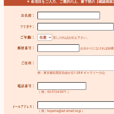
▼ 各項目をご入力、ご選択の上、最下部の【確認画面
宜しければお伝え下さい。
お分かりになければ結構
例：東京都目黒区自由が丘1-28-8 ギャラリー小山
（ 例：03-3724-3071 ）
（ 例：koyama@art.email.ne.jp ）