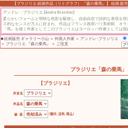
【ブラジリエ 絵画作品（リトグラフ） 『森の乗馬』】 絵画 販売 
アンドレ・ブラジリエ [Andre Brasilier]
柔らかいフォームと明快な色彩を駆使し、自由自在で詩的な表現を得
ス的なセンスが万人に好まれ、作品はフランス政府パリ美術館、オラ
『馬』を描く作家としてこのブラジリエはヨーロッパ作家としては国内
■
絵画販売 ギャラリー小山
＞
外国人作家
＞
アンドレ･ブラジリエ
＞
ブラジリエ 『森の乗馬』
＞ ご注文
ブラジリエ「森の乗馬」
【ブラジリエ】