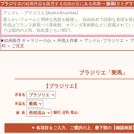
ブラジリエ
の絵画作品を販売する自由が丘にある画廊
-- 版画(リトグ
アンドレ・ブラジリエ [Andre Brasilier]
柔らかいフォームと明快な色彩を駆使し、自由自在で詩的な表現を得
作品はフランス政府パリ美術館、オランダ美術館などに収蔵されてい
ては国内の人気、知名度ともにNO.1。
■
絵画販売 ギャラリー小山
＞
外国人作家
＞
アンドレ･ブラジリエ
＞
ブ
43
＞ ご注文
ブラジリエ「乗馬」
【ブラジリエ】
▼ 各項目をご入力、ご選択の上、最下部の【確認画面