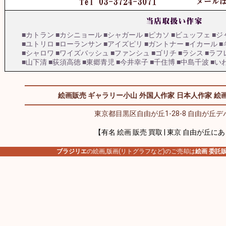
■カトラン
■カシニョール
■シャガール
■ピカソ
■ビュッフェ
■ジ
■ユトリロ
■ローランサン
■アイズピリ
■ガントナー
■イカール
■
■シャロワ
■ワイズバッシュ
■ファンシュ
■ゴリチ
■ラシス
■ラフ
■山下清
■荻須高徳
■東郷青児
■今井幸子
■千住博
■中島千波
■い
絵画販売 ギャラリー小山
外国人作家
日本人作家
絵画
東京都目黒区自由が丘1-28-8 自由が丘デパ
【有名 絵画 販売 買取 | 東京 自由が丘に
ブラジリエ
の絵画,版画(リトグラフなど)のご売却は
絵画 委託