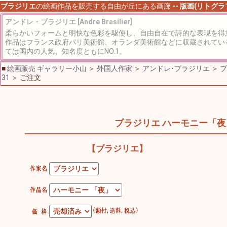
ブラジリエ
の絵画作品を販売する自由が丘にある画廊
-- 版画(リトグ
アンドレ・ブラジリエ [Andre Brasilier]
柔らかいフォームと明快な色彩を駆使し、自由自在で詩的な表現を得
作品はフランス政府パリ美術館、オランダ美術館などに収蔵されてい
ては国内の人気、知名度ともにNO.1。
■
絵画販売 ギャラリー小山
＞
外国人作家
＞
アンドレ･ブラジリエ
＞
ブ
31
＞ ご注文
ブラジリエ ハーモニー「夜
【ブラジリエ】