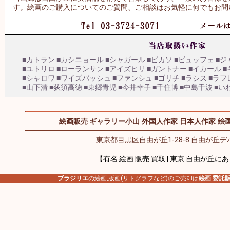
す。絵画のご購入についてのご質問、ご相談はお気軽に何でもお問
■カトラン
■カシニョール
■シャガール
■ピカソ
■ビュッフェ
■ジ
■ユトリロ
■ローランサン
■アイズピリ
■ガントナー
■イカール
■
■シャロワ
■ワイズバッシュ
■ファンシュ
■ゴリチ
■ラシス
■ラフ
■山下清
■荻須高徳
■東郷青児
■今井幸子
■千住博
■中島千波
■い
絵画販売 ギャラリー小山
外国人作家
日本人作家
絵画
東京都目黒区自由が丘1-28-8 自由が丘デパ
【有名 絵画 販売 買取 | 東京 自由が丘に
ブラジリエ
の絵画,版画(リトグラフなど)のご売却は
絵画 委託