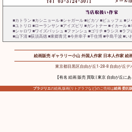
■カトラン
■カシニョール
■シャガール
■ピカソ
■ビュッフェ
■ジ
■ユトリロ
■ローランサン
■アイズピリ
■ガントナー
■イカール
■
■シャロワ
■ワイズバッシュ
■ファンシュ
■ゴリチ
■ラシス
■ラフ
■山下清
■荻須高徳
■東郷青児
■今井幸子
■千住博
■中島千波
■い
絵画販売 ギャラリー小山
外国人作家
日本人作家
絵画
東京都目黒区自由が丘1-28-8 自由が丘デパ
【有名 絵画 販売 買取 | 東京 自由が丘に
ブラジリエ
の絵画,版画(リトグラフなど)のご売却は
絵画 委託