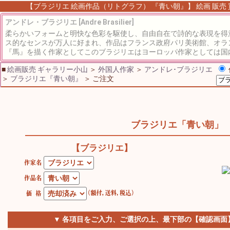
【ブラジリエ 絵画作品（リトグラフ） 『青い朝』】 絵画 販売 買
アンドレ・ブラジリエ [Andre Brasilier]
柔らかいフォームと明快な色彩を駆使し、自由自在で詩的な表現を得
ス的なセンスが万人に好まれ、作品はフランス政府パリ美術館、オラ
『馬』を描く作家としてこのブラジリエはヨーロッパ作家としては国内
■
絵画販売 ギャラリー小山
＞
外国人作家
＞
アンドレ･ブラジリエ
＞
ブラジリエ『青い朝』
＞ ご注文
ブラジリエ「青い朝」
【ブラジリエ】
▼ 各項目をご入力、ご選択の上、最下部の【確認画面