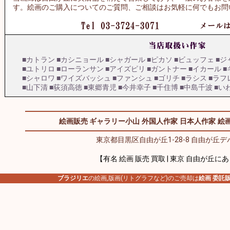
す。絵画のご購入についてのご質問、ご相談はお気軽に何でもお問
■カトラン
■カシニョール
■シャガール
■ピカソ
■ビュッフェ
■ジ
■ユトリロ
■ローランサン
■アイズピリ
■ガントナー
■イカール
■
■シャロワ
■ワイズバッシュ
■ファンシュ
■ゴリチ
■ラシス
■ラフ
■山下清
■荻須高徳
■東郷青児
■今井幸子
■千住博
■中島千波
■い
絵画販売 ギャラリー小山
外国人作家
日本人作家
絵画
東京都目黒区自由が丘1-28-8 自由が丘デパ
【有名 絵画 販売 買取 | 東京 自由が丘に
ブラジリエ
の絵画,版画(リトグラフなど)のご売却は
絵画 委託