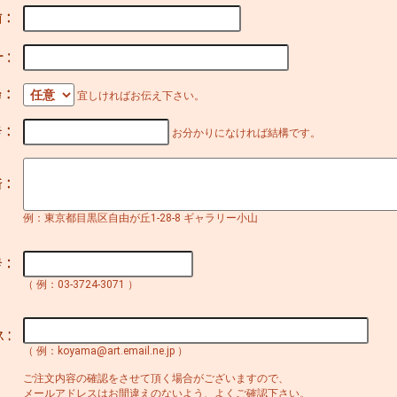
宜しければお伝え下さい。
お分かりになければ結構です。
例：東京都目黒区自由が丘1-28-8 ギャラリー小山
（ 例：03-3724-3071 ）
（ 例：koyama@art.email.ne.jp ）
ご注文内容の確認をさせて頂く場合がございますので、
メールアドレスはお間違えのないよう、よくご確認下さい。