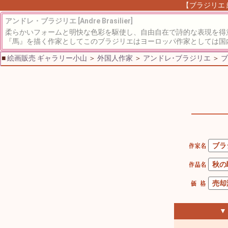
【ブラジリエ 
アンドレ・ブラジリエ [Andre Brasilier]
柔らかいフォームと明快な色彩を駆使し、自由自在で詩的な表現を得
『馬』を描く作家としてこのブラジリエはヨーロッパ作家としては国内
■
絵画販売 ギャラリー小山
＞
外国人作家
＞
アンドレ･ブラジリエ
＞
ブ
▼