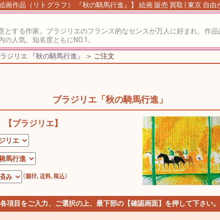
絵画作品（リトグラフ） 『秋の騎馬行進』】 絵画 販売 買取 | 東京 自
意とする作家。ブラジリエのフランス的なセンスが万人に好まれ、作品
の人気、知名度ともにNO.1。
ラジリエ 『秋の騎馬行進』
＞ ご注文
ブラジリエ「秋の騎馬行進」
【ブラジリエ】
 各項目をご入力、ご選択の上、最下部の【確認画面】を押して下さい。