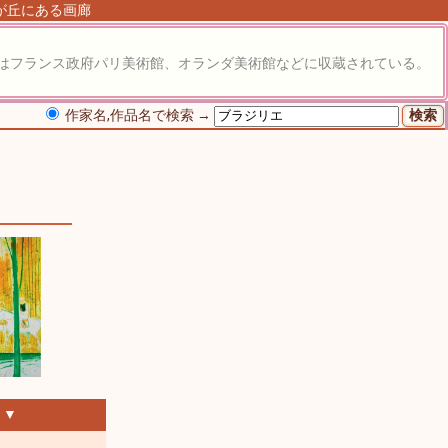
由が丘にある画廊
はフランス政府パリ美術館、オランダ美術館などに収蔵されている。
作家名,作品名で検索 →
 ▼