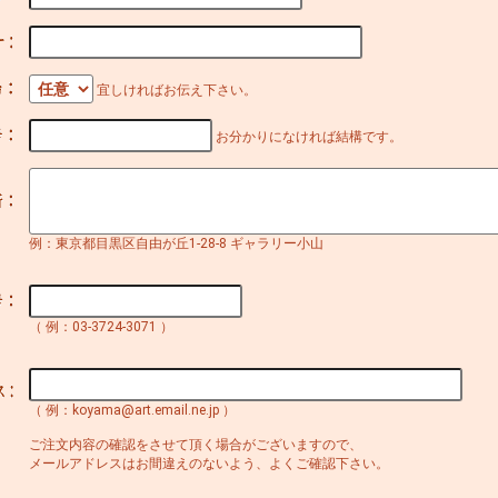
宜しければお伝え下さい。
お分かりになければ結構です。
例：東京都目黒区自由が丘1-28-8 ギャラリー小山
（ 例：03-3724-3071 ）
（ 例：koyama@art.email.ne.jp ）
ご注文内容の確認をさせて頂く場合がございますので、
メールアドレスはお間違えのないよう、よくご確認下さい。