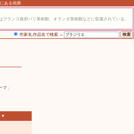
丘にある画廊
はフランス政府パリ美術館、オランダ美術館などに収蔵されている。
作家名,作品名で検索 →
 ▼