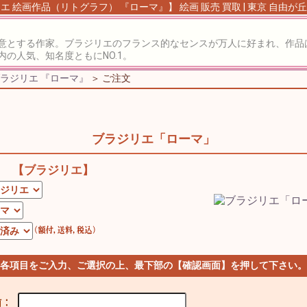
エ 絵画作品（リトグラフ） 『ローマ』】 絵画 販売 買取 | 東京 自由が
意とする作家。ブラジリエのフランス的なセンスが万人に好まれ、作品
の人気、知名度ともにNO.1。
ラジリエ 『ローマ』
＞ ご注文
ブラジリエ「ローマ」
【ブラジリエ】
 各項目をご入力、ご選択の上、最下部の【確認画面】を押して下さい。