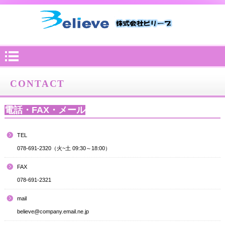
CONTACT
電話・FAX・メール
TEL
078-691-2320（火~土 09:30～18:00）
FAX
078-691-2321
mail
believe@company.email.ne.jp