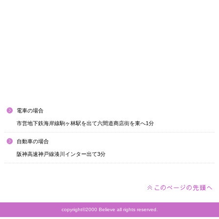
電車の場合
市営地下鉄海岸線駒ヶ林駅を出て六間道商店街を東へ1分
自動車の場合
阪神高速神戸線湊川インター出て3分
copyright©2000 Believe all rights reserved.