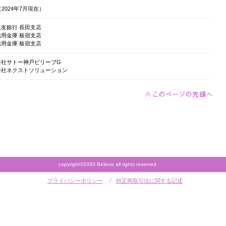
（2024年7月現在）
友銀行 長田支店
用金庫 板宿支店
用金庫 板宿支店
会社サトー神戸ビリーブG
会社ネクストソリューション
copyright©2000 Believe all rights reserved.
プライバシーポリシー
特定商取引法に関する記述