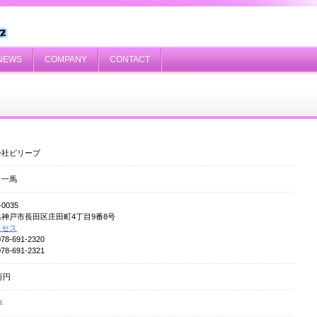
NEWS
COMPANY
CONTACT
会社ビリーブ
 一馬
-0035
神戸市長田区庄田町4丁目9番8号
クセス
078-691-2320
078-691-2321
万円
年