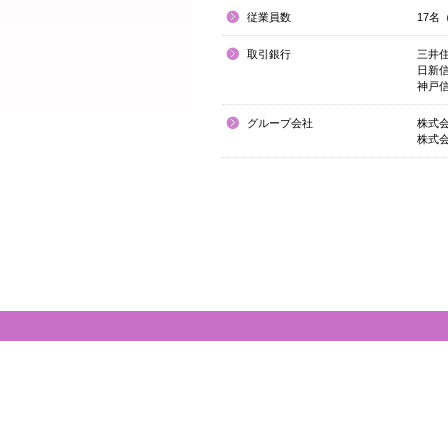
従業員数
17名
取引銀行
三井住
日新信
神戸信
グループ会社
株式
株式