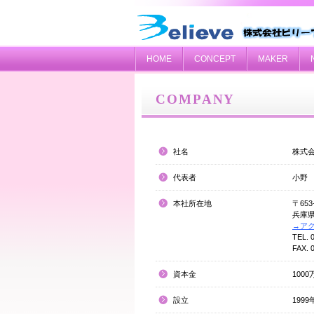
HOME
CONCEPT
MAKER
COMPANY
社名
株式
代表者
小野
本社所在地
〒653
兵庫県
→ア
TEL. 
FAX. 
資本金
1000
設立
1999