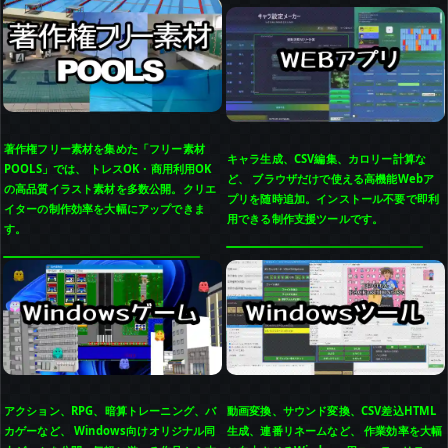
著作権フリー素材を集めた「フリー素材
キャラ生成、CSV編集、カロリー計算な
POOLS」では、 トレスOK・商用利用OK
ど、 ブラウザだけで使える高機能Webア
の高品質イラスト素材を多数公開。クリエ
プリを随時追加。インストール不要で即利
イターの制作効率を大幅にアップできま
用できる制作支援ツールです。
す。
アクション、RPG、暗算トレーニング、バ
動画変換、サウンド変換、CSV差込HTML
カゲーなど、 Windows向けオリジナル同
生成、連番リネームなど、 作業効率を大幅