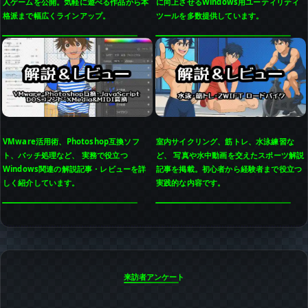
人ゲームを公開。気軽に遊べる作品から本
に向上させるWindows用ユーティリティ
格派まで幅広くラインアップ。
ツールを多数提供しています。
VMware活用術、Photoshop互換ソフ
室内サイクリング、筋トレ、水泳練習な
ト、バッチ処理など、 実務で役立つ
ど、 写真や水中動画を交えたスポーツ解説
Windows関連の解説記事・レビューを詳
記事を掲載。初心者から経験者まで役立つ
しく紹介しています。
実践的な内容です。
来訪者アンケート