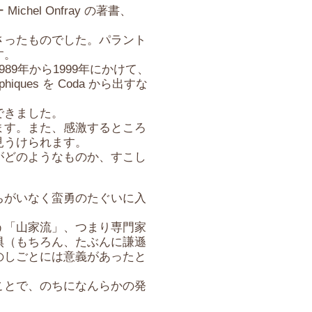
l Onfray の著書、
さったものでした。パラント
す。
9年から1999年にかけて、
hiques を Coda から出すな
できました。
ます。また、感激するところ
見うけられます。
がどのようなものか、すこし
ちがいなく蛮勇のたぐいに入
う「山家流」、つまり専門家
惧（もちろん、たぶんに謙遜
のしごとには意義があったと
ことで、のちになんらかの発