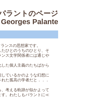
パラントのページ
 Georges Palante
躍したフランスの思想家です。
したひとのうちのひとり、そ
ランス文学関係者には通じや
化した個人主義のたちばから
能しているかのような幻想に
された孤高の学者だと．．．
ろ、考える軌跡が似かよって
ます。わたしもパラントに≪