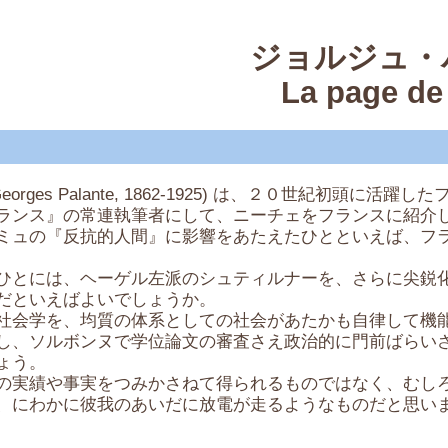
ジョルジュ・
La page de
ges Palante, 1862-1925) は、２０世紀初頭に活
ンス』の常連執筆者にして、ニーチェをフランスに紹介
ミュの『反抗的人間』に影響をあたえたひとといえば、フ
とには、ヘーゲル左派のシュティルナーを、さらに尖鋭
だといえばよいでしょうか。
会学を、均質の体系としての社会があたかも自律して機
し、ソルボンヌで学位論文の審査さえ政治的に門前ばらい
ょう。
実績や事実をつみかさねて得られるものではなく、むし
、にわかに彼我のあいだに放電が走るようなものだと思い