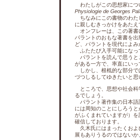
わたしがこの思想家について、
Physiologie de Georges Pal
ちなみにこの書物のわたし
に親しむきっかけをあたえ
オンフレーは、この著書に
パラントのおもな著書を出版社 Fol
ど、パラントを現代によみ
ふたたび入手可能になって
パラントを読んで思うとこ
がある一方で、率直にいっ
しかし、根柢的な部分では
づつしるしてゆきたいと思
ところで、思想や社会科学
るでしょう。
パラント著作集の日本語訳
には周知のことにしろうと
がふくまれていますが）を
確信しております。
久木氏にはまったくおよび
展もありうるのではないか