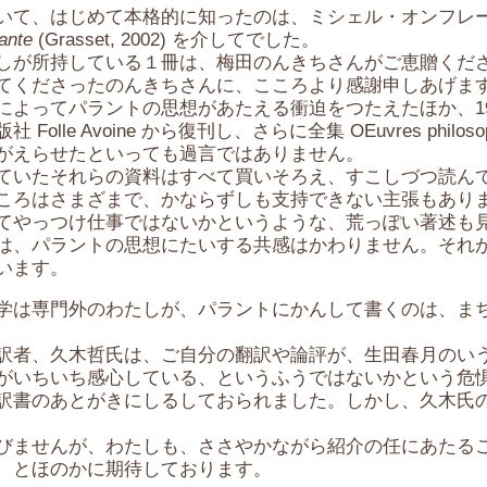
はじめて本格的に知ったのは、ミシェル・オンフレー Miche
ante
(Grasset, 2002) を介してでした。
が所持している１冊は、梅田のんきちさんがご恵贈くだ
てくださったのんきちさんに、こころより感謝申しあげま
よってパラントの思想があたえる衝迫をつたえたほか、198
le Avoine から復刊し、さらに全集 OEuvres philosop
がえらせたといっても過言ではありません。
いたそれらの資料はすべて買いそろえ、すこしづつ読ん
ろはさまざまで、かならずしも支持できない主張もあり
てやっつけ仕事ではないかというような、荒っぽい著述も
、パラントの思想にたいする共感はかわりません。それ
います。
は専門外のわたしが、パラントにかんして書くのは、ま
者、久木哲氏は、ご自分の翻訳や論評が、生田春月のい
がいちいち感心している、というふうではないかという危
訳書のあとがきにしるしておられました。しかし、久木氏
ませんが、わたしも、ささやかながら紹介の任にあたる
、とほのかに期待しております。