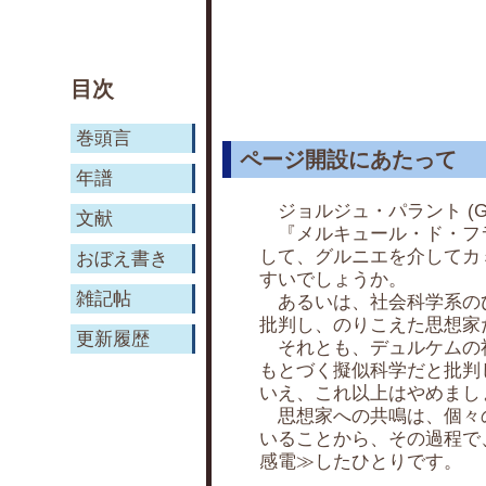
目次
巻頭言
ページ開設にあたって
年譜
ジョルジュ・パラント (Geor
文献
『メルキュール・ド・フラ
して、グルニエを介してカ
おぼえ書き
すいでしょうか。
雑記帖
あるいは、社会科学系のひ
批判し、のりこえた思想家
更新履歴
それとも、デュルケムの社
もとづく擬似科学だと批判
いえ、これ以上はやめまし
思想家への共鳴は、個々の
いることから、その過程で
感電≫したひとりです。