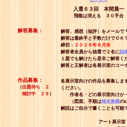
入選６３回 本間晨一
飛龍は消える ３０手台
解答募集：
解答、感想（短評）をメールで
解答は最終手と手数だけでＯＫ
締切：
２０２６年８月末
解答者全員から抽選で２名に
詰
１題でも解けたら是非ご解答く
解答と正解者は各展示室のコー
作品募集：
各展示室向けの作品を募集しま
（
出題待ち ２
ください。
検討中 ２９
）
作者名・どの展示室向けか・
（図面、手順は
柿木将棋
の
解説はご自分で書くことも可能
アート展示室