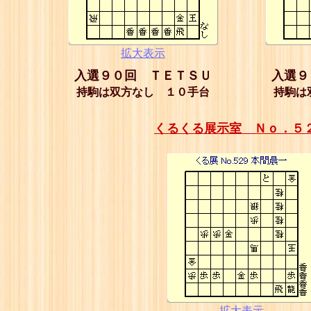
拡大表示
入選９０回 ＴＥＴＳＵ
入選９
持駒は双方なし １０手台
持駒は
くるくる展示室 Ｎｏ．５
拡大表示