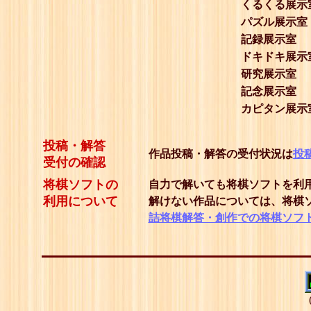
くるくる展示
パズル展示室
記録展示室
ドキドキ展示
研究展示室
記念展示室
カピタン展示
投稿・解答
作品投稿・解答の受付状況は
投
受付の確認
将棋ソフトの
自力で解いても将棋ソフトを利
利用について
解けない作品については、将棋
詰将棋解答・創作での将棋ソフ