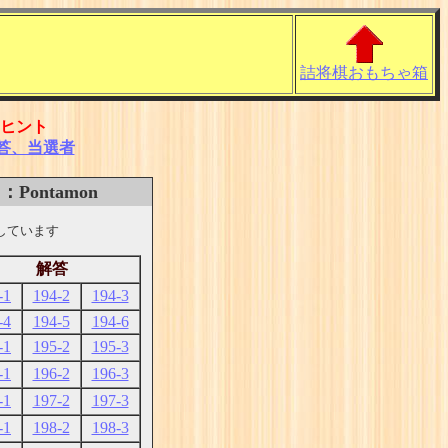
詰将棋おもちゃ箱
ヒント
答、当選者
ontamon
しています
解答
-1
194-2
194-3
-4
194-5
194-6
-1
195-2
195-3
-1
196-2
196-3
-1
197-2
197-3
-1
198-2
198-3