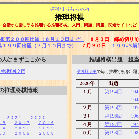
詰将棋おもちゃ箱
推理将棋
会話から指し手を推理する推理将棋。 入門、問題、講座、関連サイトなど
棋第２００回出題（８月１０日まで）
８月３日 締め切り前
第１９９回出題（７月１０日まで）
７月３０日
１９９-３解
の人はまずここから
推理将棋出題 担当：P
- 推理将棋入門
詰将棋メモ
で毎月推理将棋を出題
2026年
出題
の推理将棋情報
１月
第194回
194
194
２月
第195回
195
３月
第196回
196
２０２１
２０２０
１８
２０１７
２０１６
４月
第197回
197
１４
２０１３
２０１２
５月
第198回
198
１０
２００９
２００８