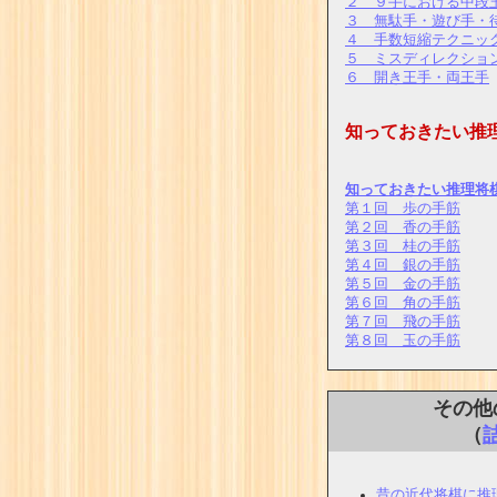
２ ９手における中段
３ 無駄手・遊び手・
４ 手数短縮テクニッ
５ ミスディレクショ
６ 開き王手・両王手
知っておきたい推
D
知っておきたい推理将
第１回 歩の手筋
第２回 香の手筋
第３回 桂の手筋
第４回 銀の手筋
第５回 金の手筋
第６回 角の手筋
第７回 飛の手筋
第８回 玉の手筋
その他
（
昔の近代将棋に推