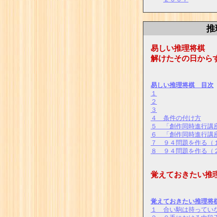
推
易しい推理将棋
解けたその日から
ミ
易しい推理将棋 目次
１
２
３
４ 条件の付け方
５ 「創作同時進行講
６ 「創作同時進行講
７ ９４問題を作る（
８ ９４問題を作る（
覚えておきたい推
ミ
覚えておきたい推理将
１ 合い駒は持ってい