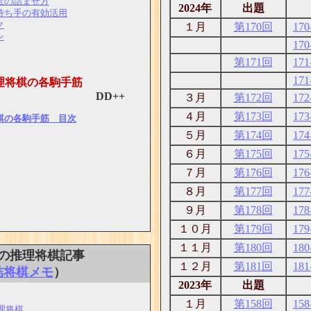
玉の詰ませ方
2024年
出題
待ち手の有効活用
ク
１月
第170回
170
ン
170
第171回
171
171
理将棋の各駒手筋
D++
３月
第172回
172
４月
第173回
173
棋の各駒手筋 目次
５月
第174回
174
６月
第175回
175
７月
第176回
176
８月
第177回
177
９月
第178回
178
１０月
第179回
179
１１月
第180回
180
の推理将棋記事
１２月
第181回
181
詰将棋メモ
）
2023年
出題
１月
第158回
158
理将棋