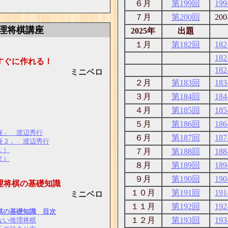
６月
第199回
199
７月
第200回
200
理将棋講座
2025年
出題
１月
第182回
182
182
すぐに作れる！
182
ニベロ
２月
第183回
183
３月
第184回
184
４月
第185回
185
５月
第186回
186
座」 渡辺秀行
６月
第187回
187
座２」 渡辺秀行
１）
７月
第188回
188
２）
８月
第189回
189
９月
第190回
190
理将棋の基礎知識
１０月
第191回
191
ニベロ
１１月
第192回
192
棋の基礎知識 目次
１２月
第193回
193
ない推理将棋