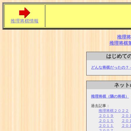
推理将棋情報
推理将
推理将棋
はじめて
どんな将棋だったの？ 
ネット
推理将棋（隣の将棋）
過去記事：
推理将棋２０２２
２０１９
２０
２０１５
２０
２０１１
２０
２００７