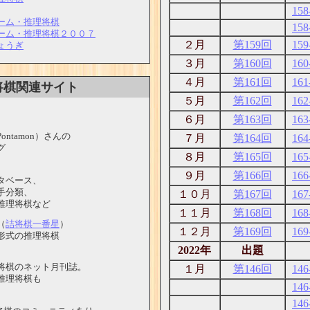
158
ーム・推理将棋
158
ーム・推理将棋２００７
２月
第159回
159
ょうぎ
３月
第160回
160
４月
第161回
161
将棋関連サイト
５月
第162回
162
６月
第163回
163
tamon）さんの
７月
第164回
164
グ
８月
第165回
165
９月
第166回
166
ベース、
手分類、
１０月
第167回
167
理将棋など
１１月
第168回
168
（
詰将棋一番星
）
１２月
第169回
169
式の推理将棋
2022年
出題
棋のネット月刊誌。
１月
第146回
146
理将棋も
146
146