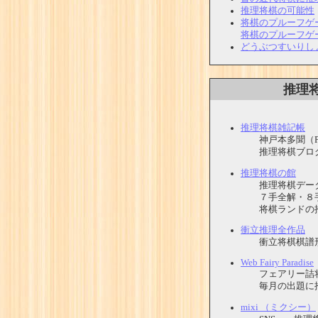
推理将棋の可能性
将棋のプルーフゲ
将棋のプルーフゲ
どうぶつすいりし
推理
推理将棋雑記帳
神戸本多聞（Pon
推理将棋ブロ
推理将棋の館
推理将棋データ
７手全解・８
将棋ランドの推
衝立推理全作品
衝立将棋棋譜形
Web Fairy Paradise
フェアリー詰将
毎月の出題に推
mixi （ミクシー）