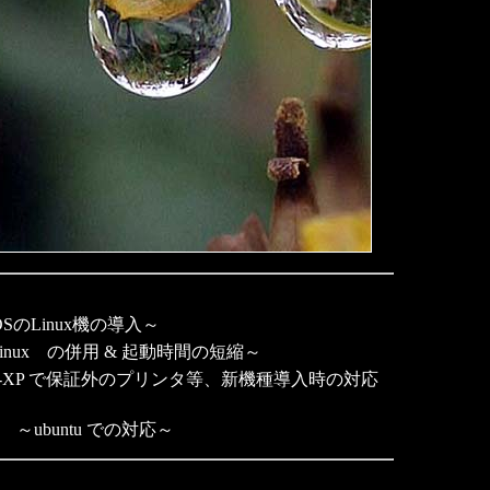
SのLinux機の導入～
Linux の併用 & 起動時間の短縮～
-XP で保証外のプリンタ等、新機種導入時の対応
～ubuntu での対応～