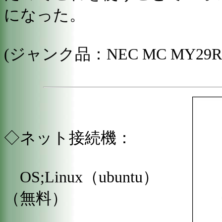
になった。
(ジャンク品：NEC MC MY29R/
◇ネット接続機：
OS;Linux（ubuntu）
（無料）