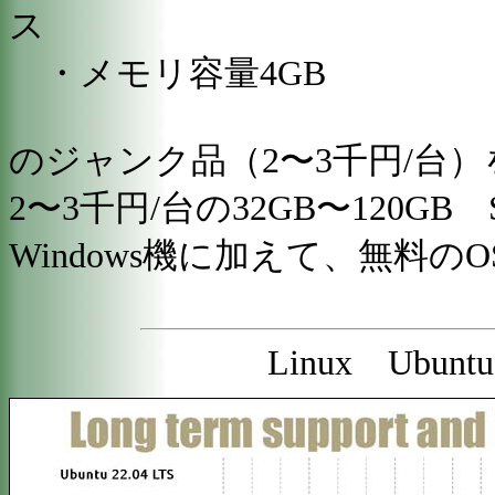
ス
・メモリ容量4GB
のジャンク品（2〜3千円/台
2〜3千円/台の32GB〜120G
Windows機に加えて、無料のO
Linux Ubu