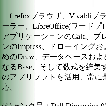
firefoxブラウザ、Vivaldiブ
ーラー、LibreOffice(ワード
アプリケーションのCalc、
ンのImpress、ドローイン
めのDraw、データベースお
なるBase、そして数式を編集す
のアプリソフトを活用、常に
応。
(ジャンク品：Dell Dimension 9