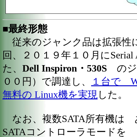
■最終形態
従来のジャンク品は拡張性
回、２０１９年１０月にSerial 
た、
Dell Inspiron・530S
のジ
００円）で調達し、
１台で W
無料の Linux機を実現
した。
なお、複数SATA所有機は 
SATAコントローラモードを 