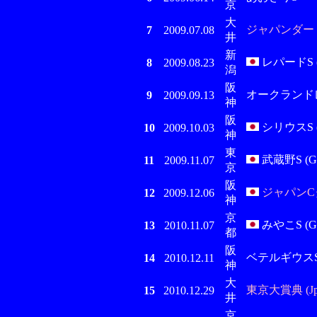
京
大
ジャパンダートダ
7
2009.07.08
井
新
レパードS 
8
2009.08.23
潟
阪
オークランド
9
2009.09.13
神
阪
シリウスS (G
10
2009.10.03
神
東
武蔵野S (GI
11
2009.11.07
京
阪
ジャパンCダ
12
2009.12.06
神
京
みやこS (GI
13
2010.11.07
都
阪
ベテルギウス
14
2010.12.11
神
大
東京大賞典 (Jp
15
2010.12.29
井
京