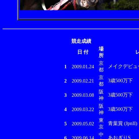
競走成績
場
日 付
所
京
メイクデビュ
1
2009.01.24
都
京
3歳500万下
2
2009.02.21
都
阪
3歳500万下
3
2009.03.08
神
阪
3歳500万下
4
2009.03.22
神
東
青葉賞 (JpnII)
5
2009.05.02
京
中
あおぎりS
6
2009.06.14