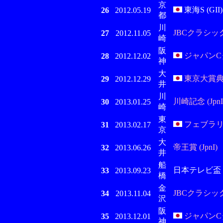
京
東海S (GII)
26
2012.05.19
都
川
JBCクラシック (
27
2012.11.05
崎
阪
ジャパンCダ
28
2012.12.02
神
大
東京大賞典 (
29
2012.12.29
井
川
川崎記念 (JpnI
30
2013.01.25
崎
東
フェブラリー
31
2013.02.17
京
大
帝王賞 (JpnI)
32
2013.06.26
井
船
日本テレビ盃 (J
33
2013.09.23
橋
金
JBCクラシック (
34
2013.11.04
沢
阪
ジャパンCダ
35
2013.12.01
神