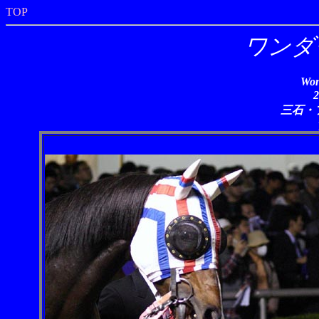
TOP
ワンダ
Won
三石・