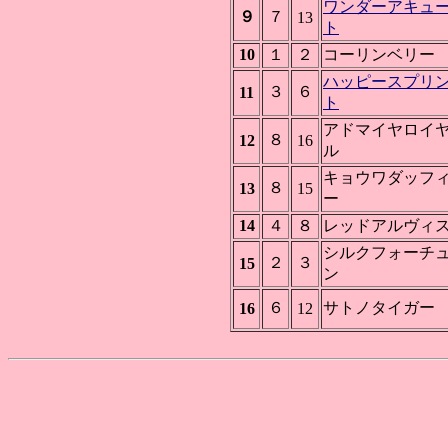
ワンダーアキュ
９
７
13
ト
10
１
２
コーリンベリー
ハッピースプリ
３
６
11
ト
アドマイヤロイ
８
12
16
ル
キョウワダッフ
８
13
15
ー
14
４
８
レッドアルヴィ
シルクフォーチ
２
３
15
ン
６
サトノタイガー
16
12