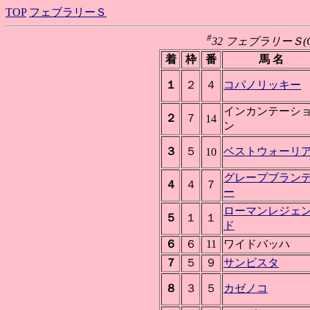
TOP
フェブラリーＳ
#
32 フェブラリーＳ(GI)
着
枠
番
馬 名
１
２
４
コパノリッキー
インカンテーシ
２
７
14
ン
３
５
ベストウォーリ
10
グレープブラン
４
４
７
ー
ローマンレジェ
５
１
１
ド
６
６
11
ワイドバッハ
７
５
９
サンビスタ
８
３
５
カゼノコ