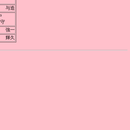
保 与造
田中
守
藤 強一
中 輝久