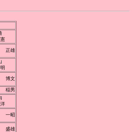
小崎
憲
藤 正雄
村山
明
田 博文
田 稲男
河内
洋
館 一昭
坂 盛雄