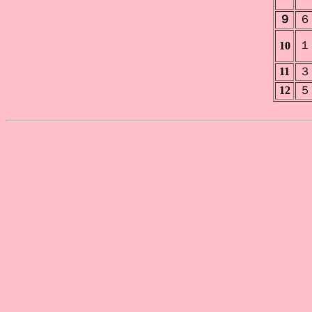
９
６
１
10
11
３
12
５