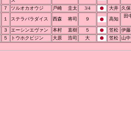
ス
７
ツルオカオウジ
戸崎 圭太
3/4
大井
久
１
ステラパラダイス
西森 将司
９
高知
３
エーシンエヴァン
本村 直樹
５
笠松
伊
５
トウホクビジン
大原 浩司
大
笠松
山