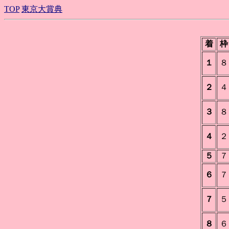
TOP
東京大賞典
着
枠
１
８
２
４
３
８
４
２
５
７
６
７
７
５
８
６