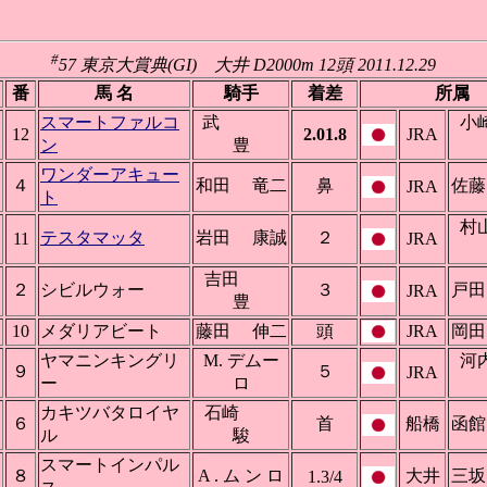
#
57 東京大賞典(GI) 大井 D2000m 12頭 2011.12.29
番
馬 名
騎手
着差
所属
スマートファルコ
武
12
2.01.8
JRA
ン
豊
ワンダーアキュー
４
和田 竜二
鼻
佐
JRA
ト
テスタマッタ
岩田 康誠
２
11
JRA
吉田
２
シビルウォー
３
戸
JRA
豊
10
メダリアビート
藤田 伸二
頭
JRA
岡
ヤマニンキングリ
M. デムー
９
５
JRA
ー
ロ
カキツバタロイヤ
石崎
６
首
船橋
函
ル
駿
スマートインパル
８
A . ム ン ロ
大井
三
1.3/4