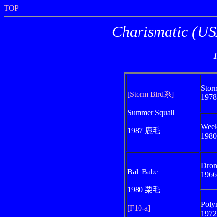
TOP
Charismati
Stor
[Storm Bird系]
197
Summer Squall
Week
1987 鹿毛
198
Dron
Bali Babe
196
1980 栗毛
Poly
[F10-a]
197