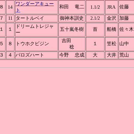
ワンダーアキュー
８
和田 竜二
佐藤
14
1.1/2
JRA
ト
７
11
タートルベイ
御神本訓史
2.1/2
金沢
加藤
ドリームトレジャ
１
１
五十嵐冬樹
首
船橋
佐々
ー
吉田
５
８
トウホクビジン
１
笠松
山中
稔
３
４
バロズハート
今野 忠成
大
大井
荒山