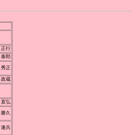
崎
憲
 正行
 泰郎
 秀正
 政蔵
見
浩
 直弘
 勝久
 連兵