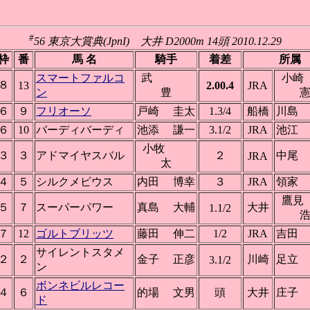
#
56 東京大賞典(JpnI) 大井 D2000m 14頭 2010.12.29
枠
番
馬 名
騎手
着差
所属
スマートファルコ
武
小
８
13
2.00.4
JRA
ン
豊
６
９
フリオーソ
戸崎 圭太
1.3/4
船橋
川島
６
10
バーディバーディ
池添 謙一
3.1/2
JRA
池江
小牧
３
３
アドマイヤスバル
２
中尾
JRA
太
４
５
シルクメビウス
内田 博幸
３
JRA
領家
鷹
５
７
スーパーパワー
真島 大輔
大井
1.1/2
７
12
ゴルトブリッツ
藤田 伸二
1/2
JRA
吉田
サイレントスタメ
２
２
金子 正彦
川崎
足立
3.1/2
ン
ボンネビルレコー
４
６
的場 文男
頭
大井
庄子
ド