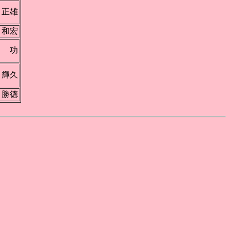
 正雄
 和宏
木 功
 輝久
 勝徳