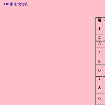
TOP
東京大賞典
着
１
２
３
４
５
６
７
８
９