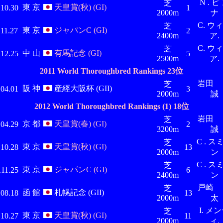
N . ピ
芝
東 京
天皇賞(秋) (GI)
.10.30
1
2000m
ナ
C. ウ
芝
東 京
ジャパンC (GI)
.11.27
2
2400m
ア.
C. ウ
芝
中 山
有馬記念 (GI)
.12.25
5
2500m
ア.
2011 World Thoroughbred Rankings 23位
岩田 
芝
阪 神
産經大阪杯 (GII)
.04.01
3
2000m
誠
2012 World Thoroughbred Rankings (1) 18位
岩田 
芝
京 都
天皇賞(春) (GI)
.04.29
2
3200m
誠
C . ス
芝
東 京
天皇賞(秋) (GI)
.10.28
13
2000m
ン
C . ス
芝
東 京
ジャパンC (GI)
.11.25
6
2400m
ン
戸崎 
芝
函 館
札幌記念 (GII)
.08.18
13
2000m
太
I. メ
芝
東 京
天皇賞(秋) (GI)
.10.27
11
2000m
ィ.