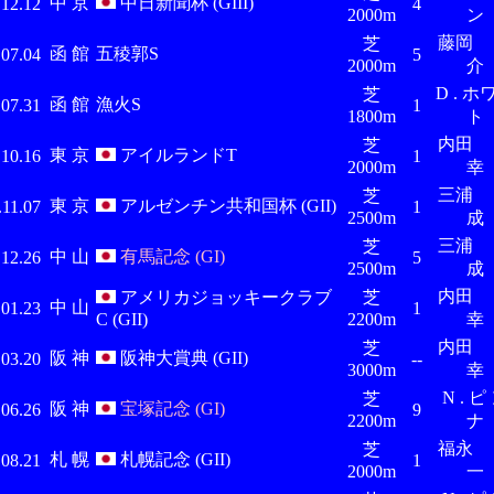
中 京
中日新聞杯 (GIII)
.12.12
4
2000m
ン
藤岡 
芝
函 館
五稜郭S
.07.04
5
2000m
介
D . ホ
芝
函 館
漁火S
.07.31
1
1800m
ト
内田 
芝
東 京
アイルランドT
.10.16
1
2000m
幸
三浦 
芝
東 京
アルゼンチン共和国杯 (GII)
.11.07
1
2500m
成
三浦 
芝
中 山
有馬記念 (GI)
.12.26
5
2500m
成
内田 
アメリカジョッキークラブ
芝
中 山
.01.23
1
C (GII)
2200m
幸
内田 
芝
阪 神
阪神大賞典 (GII)
.03.20
--
3000m
幸
N . ピ
芝
阪 神
宝塚記念 (GI)
.06.26
9
2200m
ナ
福永 
芝
札 幌
札幌記念 (GII)
.08.21
1
2000m
一