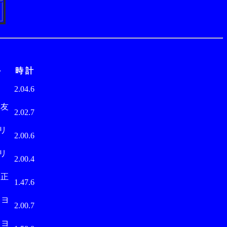
手
時 計
武
2.04.6
友
2.02.7
 リ
2.00.6
 リ
2.00.4
正
1.47.6
ミヨ
2.00.7
ミヨ