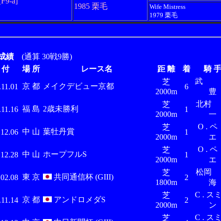
[F9-a]
1985 栗毛
Wife Mistress
1979 栗毛
成績
(通算 30戦9勝)
 付
場 所
レース名
距 離
着
騎 
芝
京 都
メイクデビュー京都
.11.01
6
2000m
豊
北村 
芝
福 島
2歳未勝利
.11.16
1
2000m
一
O . ペ
芝
中 山
葉牡丹賞
.12.06
1
2000m
エ
O . ペ
芝
中 山
ホープフルS
.12.28
1
2000m
エ
松岡 
芝
東 京
共同通信杯 (GIII)
.02.08
2
1800m
海
C . ス
芝
京 都
アンドロメダS
.11.14
2
2000m
ン
C . ス
芝