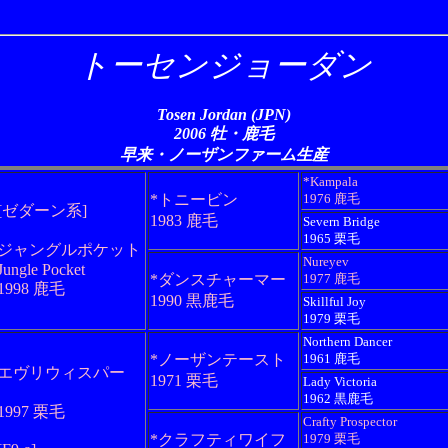
トーセンジョーダン
Tosen Jordan (JPN)
2006 牡・鹿毛
早来・ノーザンファーム生産
*Kampala
*トニービン
1976 鹿毛
[ゼダーン系]
1983 鹿毛
Severn Bridge
1965 栗毛
ジャングルポケット
Nureyev
Jungle Pocket
*ダンスチャーマー
1977 鹿毛
1998 鹿毛
1990 黒鹿毛
Skillful Joy
1979 栗毛
Northern Dancer
*ノーザンテースト
1961 鹿毛
エヴリウィスパー
1971 栗毛
Lady Victoria
1962 黒鹿毛
1997 栗毛
Crafty Prospector
*クラフティワイフ
1979 栗毛