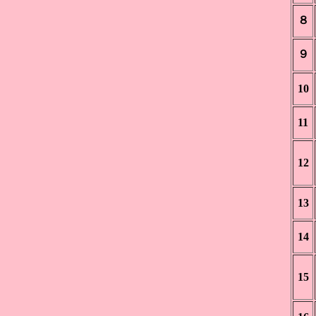
８
９
10
11
12
13
14
15