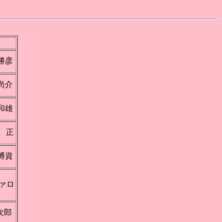
勝彦
尚介
和雄
 正
博資
ヴァロ
次郎