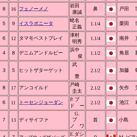
岩田
８
フェノーメノ
鼻
戸田 
16
康誠
蛯名
５
９
イスラボニータ
栗田 
1.1/4
正義
津村
６
タマモベストプレイ
南井 
12
1.1/4
明秀
浜中
４
８
デニムアンドルビー
角居 
1.1/2
俊
武
３
５
ヒットザターゲット
加藤 
2.1/2
豊
戸崎
８
アンコイルド
矢作 
17
2.1/2
圭太
P. ブ
６
トーセンジョーダン
池江 
11
2.1/2
ド ー
G.
ブ
７
ディサイファ
首
小島
13
ノ ワ
E.ダシ