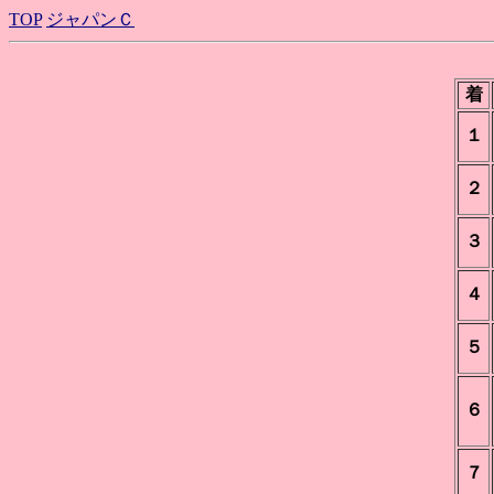
TOP
ジャパンＣ
着
１
２
３
４
５
６
７