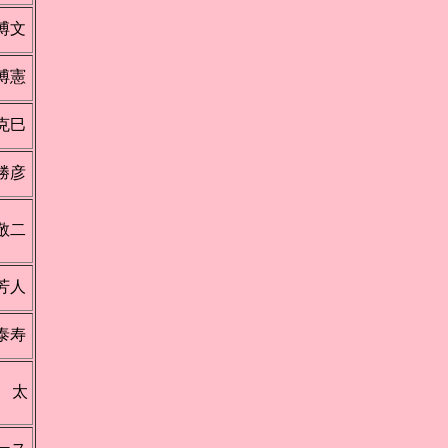
博文
博憲
克巳
勝彦
敬二
芳人
泰寿
 太