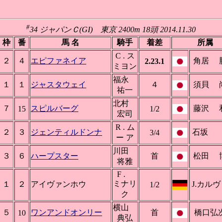
#
34 ジャパンＣ(GI) 東京 2400m 18頭 2014.11.30
枠
番
馬 名
騎手
着差
所属
C . ス
２
４
エピファネイア
角居 
2.23.1
ミヨン
福永
１
１
ジャスタウェイ
４
須貝 
祐一
北村
７
スピルバーグ
藤沢 
15
1/2
宏司
R . ム
２
３
ジェンティルドンナ
石坂
3/4
ー ア
川田
３
６
ハープスター
首
松田 
将雅
F .
ミナリ
１
２
アイヴァンホウ
J.カル
1/2
ク
横山
５
ワンアンドオンリー
首
橋口弘
10
典弘