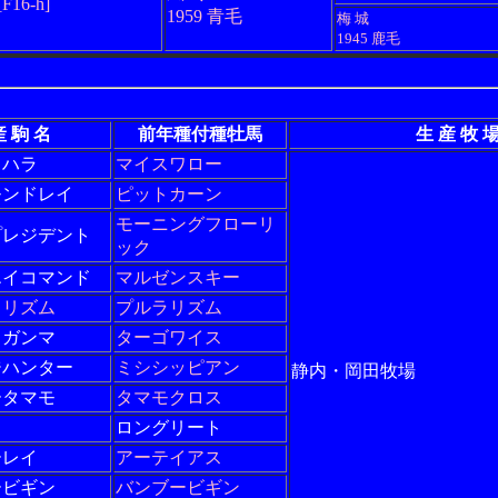
[F16-h]
1959 青毛
梅 城
1945 鹿毛
産 駒 名
前年種付種牡馬
生 産 牧 
タハラ
マイスワロー
モンドレイ
ピットカーン
モーニングフローリ
プレジデント
ック
エイコマンド
マルゼンスキー
ラリズム
プルラリズム
スガンマ
ターゴワイス
ジハンター
ミシシッピアン
静内・岡田牧場
ータマモ
タマモクロス
ロングリート
ーレイ
アーテイアス
ービギン
バンブービギン