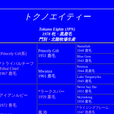
トクノエイティー
Tokuno Eighty (JPN)
1978 牝・黒鹿毛
門別・北龍牧場生産
Nasrullah
Princely Gift
1940 鹿毛
[Princely Gift系]
1951 鹿毛
Blue Gem
1943 鹿毛
*トライバルチーフ
Petition
Tribal Chief
Mwanza
1944 黒鹿毛
1967 鹿毛
1961 鹿毛
Lake Tanganyika
1945 鹿毛
Never Say Die
*ラークスパー
1951 栗毛
アイアンルビー
1959 栗毛
Skylarking
1950 栗毛
1972 青毛
*ライジングフレーム
風 玲
1947 黒鹿毛