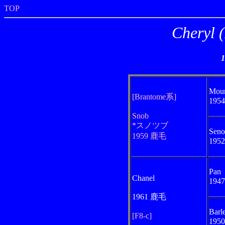
TOP
Chery
Mou
[Brantome系]
195
Snob
*スノツブ
Seno
1959 鹿毛
195
Pan
Chanel
194
1961 鹿毛
Barl
[F8-c]
195