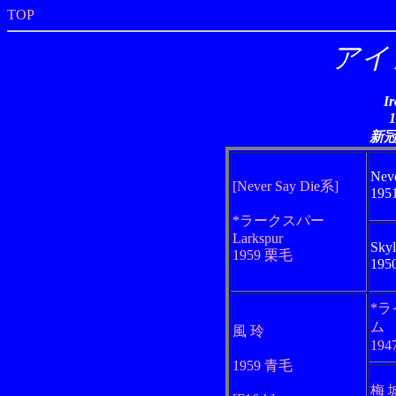
TOP
アイ
I
新
Neve
[Never Say Die系]
19
*ラークスパー
Larkspur
Skyl
1959 栗毛
19
*
ム
風 玲
19
1959 青毛
梅 