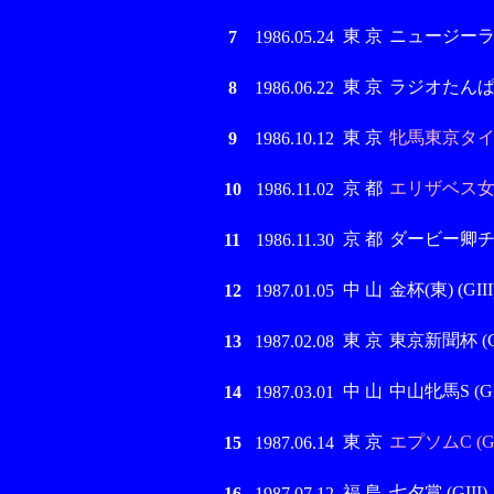
東 京
ニュージーランド
7
1986.05.24
東 京
ラジオたんぱ賞 
8
1986.06.22
東 京
牝馬東京タイムズ
9
1986.10.12
京 都
エリザベス女王
10
1986.11.02
京 都
ダービー卿チャレ
11
1986.11.30
中 山
金杯(東) (GIII
12
1987.01.05
東 京
東京新聞杯 (GI
13
1987.02.08
中 山
中山牝馬S (GII
14
1987.03.01
東 京
エプソムC (GI
15
1987.06.14
福 島
七夕賞 (GIII)
16
1987.07.12