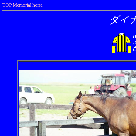
TOP
Memorial horse
ダイ
D
1