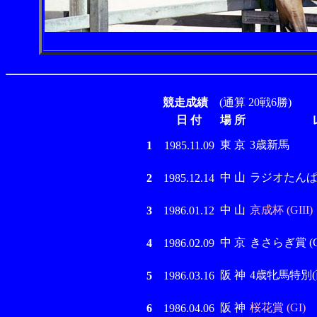
競走成績
(通算 20戦6勝)
日 付
場 所
東 京
3歳新馬
1
1985.11.09
中 山
ラジオたんぱ杯3
2
1985.12.14
中 山
京成杯 (GIII)
3
1986.01.12
中 京
きさらぎ賞 (GI
4
1986.02.09
阪 神
4歳牝馬特別(西)
5
1986.03.16
阪 神
桜花賞 (GI)
6
1986.04.06