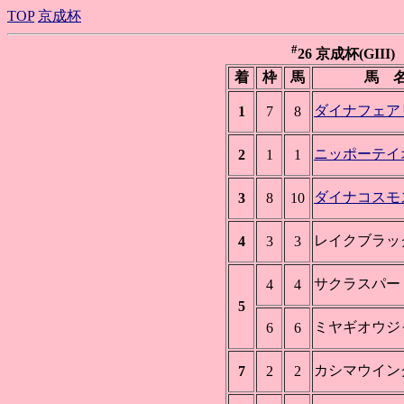
TOP
京成杯
#
26 京成杯(GIII) 
着
枠
馬
馬 
ダイナフェア
1
7
8
ニッポーテイ
2
1
1
ダイナコスモ
3
8
10
レイクブラッ
4
3
3
サクラスパー
4
4
5
ミヤギオウジ
6
6
カシマウイン
7
2
2