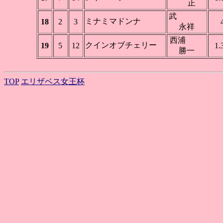
正
武
ミナミマドンナ
18
2
3
永祥
西浦
クインオブチェリー
19
5
12
1.
勝一
TOP
エリザベス女王杯