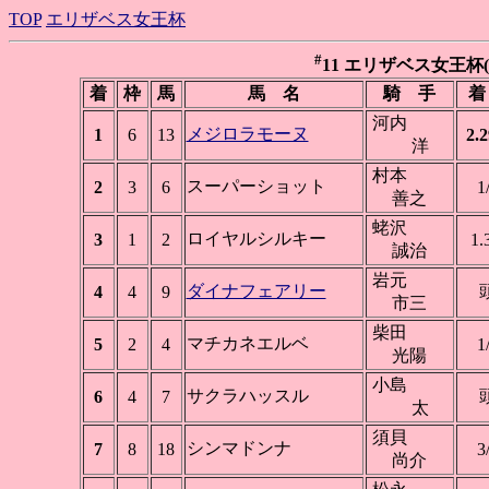
TOP
エリザベス女王杯
#
11 エリザベス女王杯(GI)
着
枠
馬
馬 名
騎 手
着
河内
メジロラモーヌ
1
6
13
2.2
洋
村本
スーパーショット
2
3
6
1
善之
蛯沢
ロイヤルシルキー
3
1
2
1.
誠治
岩元
ダイナフェアリー
4
4
9
市三
柴田
マチカネエルベ
5
2
4
1
光陽
小島
サクラハッスル
6
4
7
太
須貝
シンマドンナ
7
8
18
3
尚介