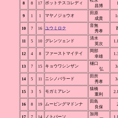
松永
ポットテスコレディ
8
8
17
昌博
田原
マヤノジョウオ
9
1
1
1
成貴
音無
ユウミロク
10
7
16
秀孝
清水
グレンツェンド
11
5
10
1.
英次
岡部
ファーストマイテイ
12
4
8
1.
幸雄
樋口
キョウワシンザン
13
7
15
3
弘
田所
ニシノバラード
14
5
11
3
秀孝
猿橋
モガミアレン
15
3
5
2.
重利
田島
ムービングマドンナ
16
8
19
良保
加用
ノトパーソ
17
7
14
1.