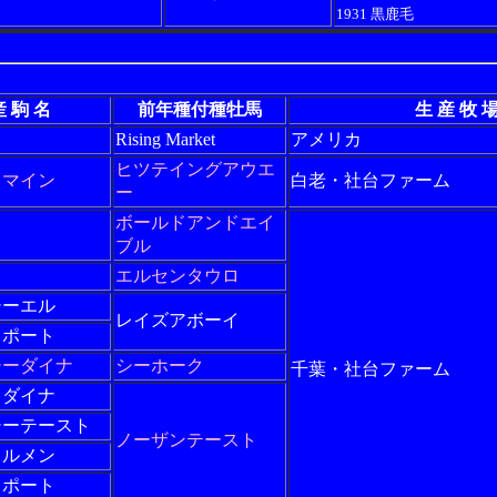
1931 黒鹿毛
産 駒 名
前年種付種牡馬
生 産 牧 
Rising Market
アメリカ
ヒツテイングアウエ
イマイン
白老・社台ファーム
ー
ボールドアンドエイ
ブル
エルセンタウロ
シーエル
レイズアボーイ
スポート
シーダイナ
シーホーク
千葉・社台ファーム
ィダイナ
シーテースト
ノーザンテースト
カルメン
スポート