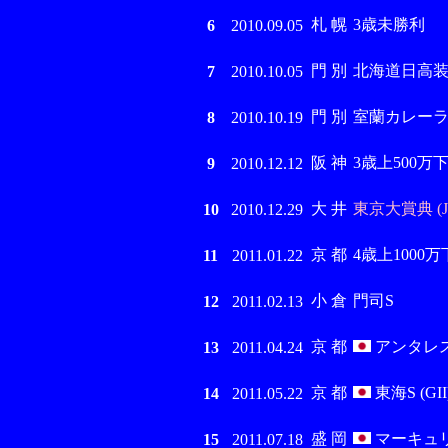
札 幌
3歳未勝利
6
2010.09.05
門 別
北海道日高
7
2010.10.05
門 別
室蘭カレー
8
2010.10.19
阪 神
3歳上500万
9
2010.12.12
大 井
東京大賞典 (Jp
10
2010.12.29
京 都
4歳上1000万
11
2011.01.22
小 倉
門司S
12
2011.02.13
京 都
アンタレスS 
13
2011.04.24
京 都
東海S (GII
14
2011.05.22
盛 岡
マーキュリーC
15
2011.07.18