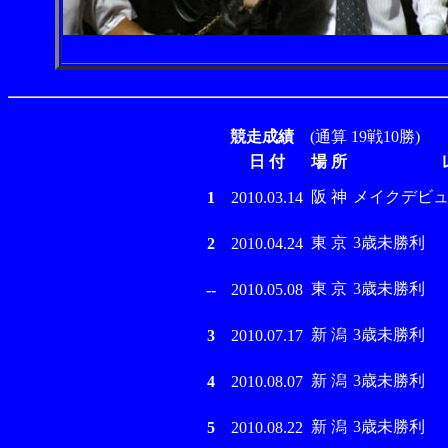
競走成績
(通算 19戦10勝)
日 付
場 所
阪 神
メイクデビ
1
2010.03.14
東 京
3歳未勝利
2
2010.04.24
東 京
3歳未勝利
--
2010.05.08
新 潟
3歳未勝利
3
2010.07.17
新 潟
3歳未勝利
4
2010.08.07
新 潟
3歳未勝利
5
2010.08.22