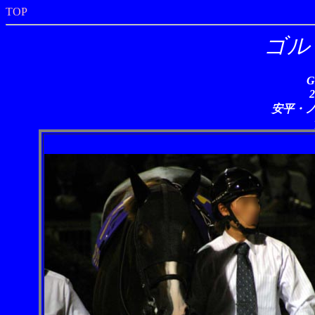
TOP
ゴル
G
安平・