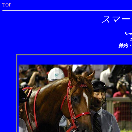
TOP
スマー
Sma
静内