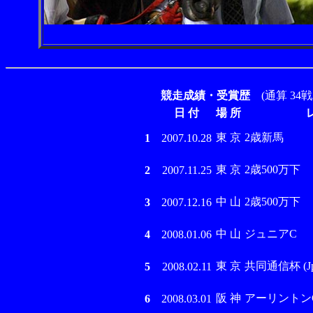
競走成績・受賞歴
(通算 34戦
日 付
場 所
東 京
2歳新馬
1
2007.10.28
東 京
2歳500万下
2
2007.11.25
中 山
2歳500万下
3
2007.12.16
中 山
ジュニアC
4
2008.01.06
東 京
共同通信杯 (Jpn
5
2008.02.11
阪 神
アーリントンC (
6
2008.03.01