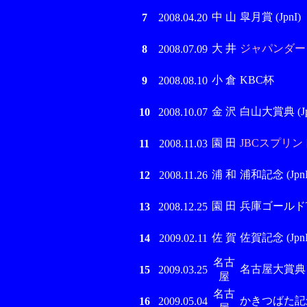
中 山
皐月賞 (JpnI)
7
2008.04.20
大 井
ジャパンダートダ
8
2008.07.09
小 倉
KBC杯
9
2008.08.10
金 沢
白山大賞典 (Jpn
10
2008.10.07
園 田
JBCスプリント 
11
2008.11.03
浦 和
浦和記念 (JpnI
12
2008.11.26
園 田
兵庫ゴールドT (J
13
2008.12.25
佐 賀
佐賀記念 (JpnII
14
2009.02.11
名古
名古屋大賞典 (Jp
15
2009.03.25
屋
名古
かきつばた記念 (
16
2009.05.04