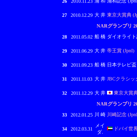
浦 和
浦和記念 (JpnI
26
2010.11.23
大 井
東京大賞典 (Jp
27
2010.12.29
NARグランプリ 
船 橋
ダイオライト記念 
28
2011.05.02
大 井
帝王賞 (JpnI)
29
2011.06.29
船 橋
日本テレビ盃 (J
30
2011.09.23
大 井
JBCクラシック 
31
2011.11.03
大 井
東京大賞典 
32
2011.12.29
NARグランプリ 
川 崎
川崎記念 (JpnI
33
2012.01.25
メイ
ドバイ世界C
34
2012.03.31
ダ.