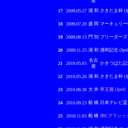
屋
浦 和
さきたま杯 (Jpn
17
2009.05.27
盛 岡
マーキュリーC (
18
2009.07.20
門 別
ブリーダーズゴー
19
2009.08.13
浦 和
浦和記念 (JpnI
20
2009.11.25
名古
かきつばた記念 (
21
2010.05.03
屋
浦 和
さきたま杯 (Jpn
22
2010.05.26
大 井
帝王賞 (JpnI)
23
2010.06.30
船 橋
日本テレビ盃 (J
24
2010.09.23
船 橋
JBCクラシック 
25
2010.11.03