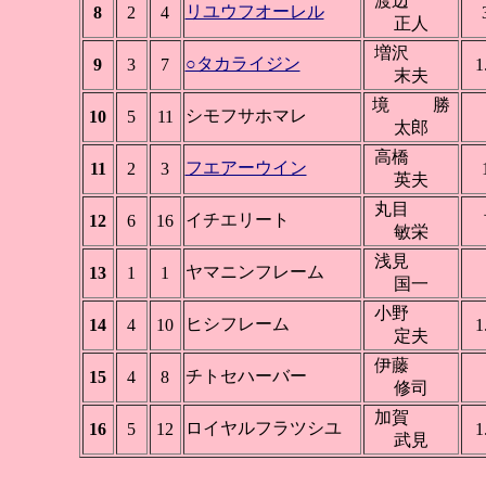
渡辺
リユウフオーレル
8
2
4
正人
増沢
○タカライジン
9
3
7
1
末夫
境 勝
シモフサホマレ
10
5
11
太郎
高橋
フエアーウイン
11
2
3
英夫
丸目
イチエリート
12
6
16
敏栄
浅見
ヤマニンフレーム
13
1
1
国一
小野
ヒシフレーム
14
4
10
1
定夫
伊藤
チトセハーバー
15
4
8
修司
加賀
ロイヤルフラツシユ
16
5
12
1
武見