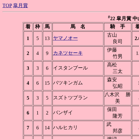
TOP
皐月賞
#
22 皐月賞 中山 
着
枠
馬
馬 名
騎 手
着
古山
ヤマノオー
1
5
13
2.
良司
伊藤
カネツセーキ
2
4
9
1
竹男
高松
イスタンブール
3
3
6
三太
森安
バツキンガム
4
6
15
弘昭
八木沢 勝
スズトツプラン
5
3
5
美
保田
バンザイ
6
1
2
隆芳
武
ハルヒカリ
7
6
14
邦彦