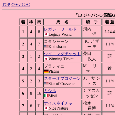
TOP
ジャパンC
#
13 ジャパンC(国際GI)
着
枠
馬
馬 名
騎 手
着 差
河内
レガシーワールド
1
4
8
2.24.4
Legacy World
洋
K. デ ザ
コタシャーン
2
4
7
1.1/4
Kotashaan
ー モ
柴田
ウイニングチケット
頭
3
1
2
Winning Ticket
政人
M . リ
プラティニ
首
4
2
4
Platini
マ ー
J . サ ン
スターオブコジーン
5
2
3
1.1/4
Star of Cozzene
ト ス
C.アスム
ミシル
頭
6
8
16
Misil
ッセン
松永
ナイスネイチャ
7
6
11
1.1/4
Nice Nature
昌博