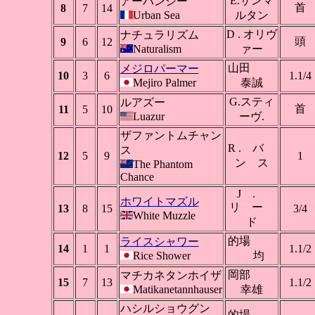
E.サンマ
アーバンシー
首
8
7
14
Urban Sea
ルタン
D . オリヴ
ナチュラリズム
頭
9
6
12
Naturalism
ァー
山田
メジロパーマー
10
3
6
1.1/4
Mejiro Palmer
泰誠
G.スティ
ルアズー
首
11
5
10
Luazur
ーヴ.
ザファントムチャン
R . バ
ス
12
5
9
1
ン ス
The Phantom
Chance
J .
ホワイトマズル
リ ー
13
8
15
3/4
White Muzzle
ド
的場
ライスシャワー
14
1
1
1.1/2
Rice Shower
均
岡部
マチカネタンホイザ
15
7
13
1.1/2
Matikanetannhauser
幸雄
ハシルショウグン
的場