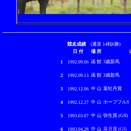
競走成績
(通算 14戦6勝)
日 付
場 所
函 館
3歳新馬
1
1992.09.06
函 館
3歳新馬
2
1992.09.13
中 山
葉牡丹賞
3
1992.12.06
中 山
ホープフルS
4
1992.12.27
中 山
弥生賞 (GII)
5
1993.03.07
中 山
皐月賞 (GI)
6
1993.04.28