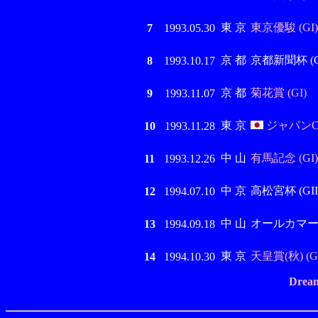
東 京
東京優駿 (GI)
7
1993.05.30
京 都
京都新聞杯 (GI
8
1993.10.17
京 都
菊花賞 (GI)
9
1993.11.07
東 京
ジャパンC 
10
1993.11.28
中 山
有馬記念 (GI)
11
1993.12.26
中 京
高松宮杯 (GII
12
1994.07.10
中 山
オールカマー (G
13
1994.09.18
東 京
天皇賞(秋) (GI
14
1994.10.30
Dream