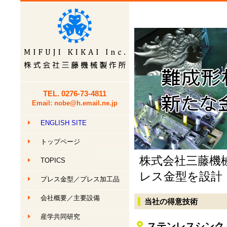
TEL.
0276-73-4811
Email: nobe@h.email.ne.jp
ENGLISH SITE
トップページ
株式会社三藤機
TOPICS
レス金型を設計
プレス金型／プレス加工品
会社概要
／主要設備
当社の得意技術
産学共同研究
ステンレスシンク