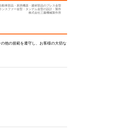
自動車部品・厨房機器・建材部品のプレス金型
ランスファー金型・タンデム金型の設計・製作
株式会社三藤機械製作所
その他の規範を遵守し、お客様の大切な