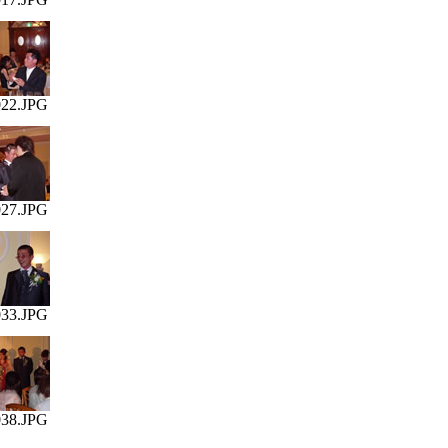
22.JPG
27.JPG
33.JPG
38.JPG