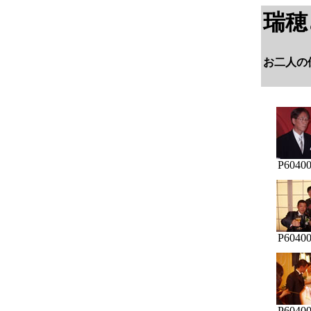
瑞穂
お二人の
P60400
P60400
P60400