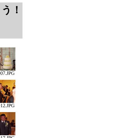
とう！
07.JPG
12.JPG
17.JPG