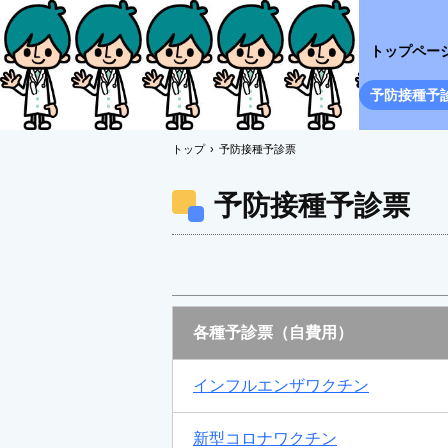
トップペー
予防接種予
トップ
›
予防接種予診票
予防接種予診票
各種予診票（自費用）
インフルエンザワクチン
新型コロナワクチン