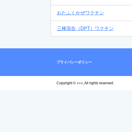
おたふくかぜワクチン
三種混合（DPT）ワクチン
プライバシーポリシー
Copyright © ○○○, All rights reserved.