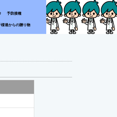
診
予防接種
子様達からの贈り物